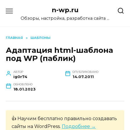
Перейти
n-wp.ru
к
содержанию
Обзоры, настройка, разработка сайта …
ГЛАВНАЯ
»
ШАБЛОНЫ
Адаптация html-шаблона
под WP (паблик)
АВТОР
ОПУБЛИКОВАНО
ig0r74
14.07.2011
ОБНОВЛЕНО
18.01.2023
👍 Научим бесплатно правильно создавать
сайты на WordPress.
Подробнее →