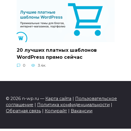
20 лучших платных шаблонов
WordPress прямо сейчас
0
3.4к.
© 2026 n-wp.ru —
Карта сайта
|
Пользовательское
соглашение
|
Политика конфиденциальности
|
Обратная связь
|
Копирайт
|
Вакансии