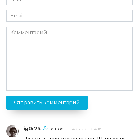
*
Email
*
Комментарий
ig0r74
автор
14.07.2011 в 14:16
Пока что просто установлен ВП, никаких