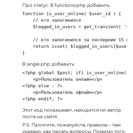
Про статус. В functions.php добавить:
function is_user_online( $user_id ) {

    // кто залогинился

    $logged_in_users = get_transient( 'use
    // кто залогинился за последние 15 мин
    return isset( $logged_in_users[$user_
В single.php добавить:
<?php global $post; if( is_user_online( $p
    <p>Пользователь онлайн</p>

<?php else : ?>

    <p>Пользователь офлайн</p>

Этот код показывает, находится ли автор
поста на сайте.
P.S. Прочтите, пожалуйста, правила – там
указано, как писать вопросы. Помимо того,