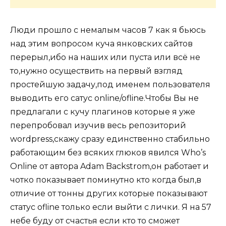
Люди прошло с немалым часов 7 как я бьюсь
над этим вопросом куча янковских сайтов
перерыл,ибо на наших или пуста или всё не
то,нужно осуществить на первый взгляд
простейшую задачу,под именем пользователя
выводить его сатус online/ofline.Чтобы Вы не
предлагали с кучу плагинов которые я уже
перепробовал изучив весь репозиторий
wordpress,скажу сразу единственно стабильно
работающим без всяких глюков явился Who’s
Online от автора Adam Backstrom,он работает и
чотко показывает поминутно кто когда был,в
отличие от тонны других которые показывают
статус ofline только если выйти с лички. Я на 57
небе буду от счастья если кто то сможет