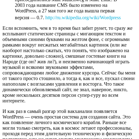
2003 года название CMS было изменено на
WordPress, а 27 мая того же года вышла первая
версия — 0.7.
http://ru.wikipedia.org/wiki/Wordpress
Если вспомнить, чем в то время был забит рунет, то сразу же
всплывают статические страницы с мигающим текстом и
объемными синими буквами на желтом фоне, с огромными
рамками вокруг несжатых мегабайтных картинок (или же
наоборот настолько сжатых, что понять, что изображено на
картинке, довольно сложно), смешные гостевые книги на
Народе (где он? жив ли?), и неизменно начинающей играть
музыкой и всякими звуковыми эффектами,
сопровождающими любое движение курсора. Сейчас бы меня
от такого просто стошнило, а тогда я, как и все, пускал слюни
напополам с возгласами удивления и восторга. Что такое
динамически обновляемый сайт, не знал, наверное, никто,
кроме нескольких десятков персон супер-гуру во всем
интернете.
И как раз в самый разгар этой вакханалии появляется
WordPress — очень простая система для создания сайта. Это
как появление личного космического корабля. Раньше все
могли только смотреть, как в космос летают профессионалы,
проходя перед этим длительную техническую и физическую