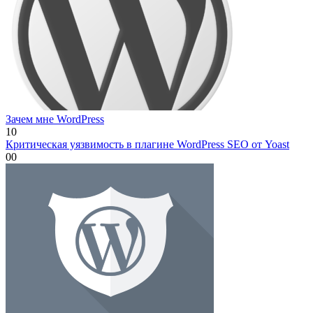
Зачем мне WordPress
1
0
Критическая уязвимость в плагине WordPress SEO от Yoast
0
0