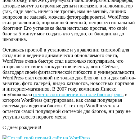
подготовку, или же супер-мульти-миллионеры-миллиардеры,
которые могут за огромные деньги поглазеть в иллюминатор
(так, сиди здесь, ничего не трогай, нам не мешай, лишних
вопросов не задавай, можешь фотографировать). WordPress
стал революцией, породившей личный, непрофессиональный
блоггинг. Его установка была настолько простая, что свой
блог за 5 минут мог создать кто угодно, от блондинки до
школьника.
Оставаясь простой в установке и управлении системой для
создания и ведения динамически обновляемого сайта,
WordPress очень быстро стал настолько популярным, что
оторвался от своих конкурентов очень далеко. Сейчас,
благодаря своей фантастической гибкости и универсальности,
WordPress стал основой не только для блогов, но и для сайтов-
визиток, фото-галерей, видео-каталогов, новостных порталов
и интернет-магазинов. В 2007 году компания Яндекс
опубликовала
отчет о соотношении на поле блогосферы
, в
котором WordPress фигурировала, как самая популярная
система для ведения блогов. С тех пор WordPress так и
остается самой популярной системой для блогов, ни разу не
уступив своего первого места.
С днем рождения!