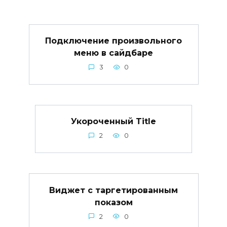
Подключение произвольного
меню в сайдбаре
3
0
Укороченный Title
2
0
Виджет с таргетированным
показом
2
0