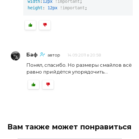
width
:
12px
!important
height
: 
12px
!important
;
Баф
автор
14.09.2011 в 20:58
Понял, спасибо. Но размеры смайлов всё
равно прийдётся упорядочить…
Вам также может понравиться