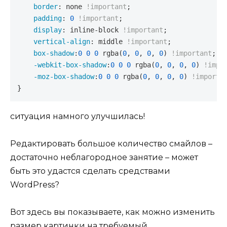
border
: none 
!important
;

padding
: 
0
!important
;

display
: inline-block 
!important
;

vertical-align
: middle 
!important
;

box-shadow
:
0
0
0
rgba
(
0
, 
0
, 
0
, 
0
) 
!important
;

-webkit-box-shadow
:
0
0
0
rgba
(
0
, 
0
, 
0
, 
0
) 
!impo
-moz-box-shadow
:
0
0
0
rgba
(
0
, 
0
, 
0
, 
0
) 
!importa
}
ситуация намного улучшилась!
Редактировать большое количество смайлов –
достаточно неблагородное занятие – может
быть это удастся сделать средствами
WordPress?
Вот здесь вы показываете, как можно изменить
размер картинки на требуемый.