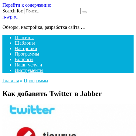
Перейти к содержанию
Search for:
n-wp.ru
Обзоры, настройка, разработка сайта …
Плагины
Шаблоны
Настройки
Программы
Вопросы
Наши услуги
Инструменты
Главная
»
Программы
Как добавить Twitter в Jabber