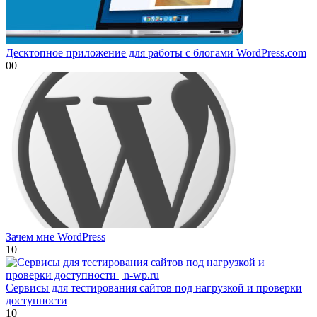
Десктопное приложение для работы с блогами WordPress.com
0
0
Зачем мне WordPress
1
0
Сервисы для тестирования сайтов под нагрузкой и проверки
доступности
1
0