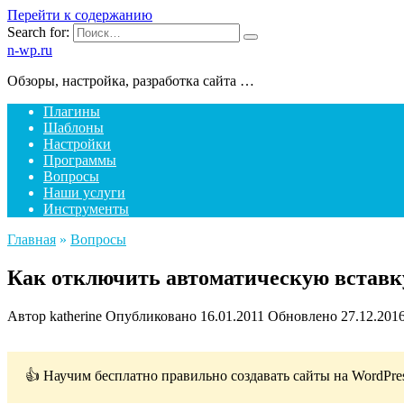
Перейти к содержанию
Search for:
n-wp.ru
Обзоры, настройка, разработка сайта …
Плагины
Шаблоны
Настройки
Программы
Вопросы
Наши услуги
Инструменты
Главная
»
Вопросы
Как отключить автоматическую вставк
Автор
katherine
Опубликовано
16.01.2011
Обновлено
27.12.201
👍 Научим бесплатно правильно создавать сайты на WordPre