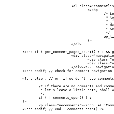
			<ol class="commentlist">

				<?php

					/* Loop through and list the comments. Tell wp_list_comments()

					 * to use twentyten_comment() to format the comments.

					 * If you want to overload this in a child theme then you can

					 * define twentyten_comment() and that will be used instead.

					 * See twentyten_comment() in twentyten/functions.php for more.

					 */

					wp_list_comments( array( 'callback' => 'twentyten_comment' ) );

				?>

			</ol>

<?php if ( get_comment_pages_count() > 1 && g
			<div class="navigation">

				<div class="nav-previous"><?php previous_comments_link( __( '<span class="meta-nav">←</span> Older Comments', 'twentyten' ) ); ?></div>

				<div class="nav-next"><?php next_comments_link( __( 'Newer Comments <span class="meta-nav">→</span>', 'twentyten' ) ); ?></div>

			</div><!-- .navigation -->

<?php endif; // check for comment navigation 
<?php else : // or, if we don't have comments
	/* If there are no comments and comments are closed,

	 * let's leave a little note, shall we?

	 */

	if ( ! comments_open() ) :

?>

	<p class="nocomments"><?php _e( 'Comments are closed.', 'twentyten' ); ?></p>

<?php endif; // end ! comments_open() ?>
