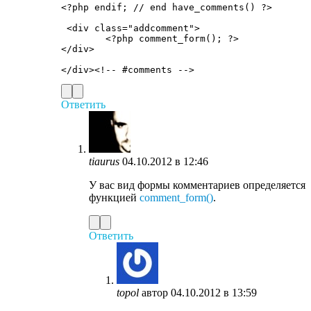
<?php endif; // end have_comments() ?>

 <div class="addcomment"> 

	<?php comment_form(); ?>

</div>

Ответить
tiaurus
04.10.2012 в 12:46
У вас вид формы комментариев определяется
функцией
comment_form()
.
Ответить
topol
автор
04.10.2012 в 13:59