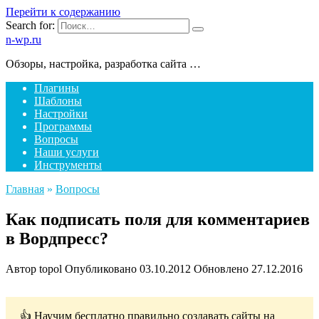
Перейти к содержанию
Search for:
n-wp.ru
Обзоры, настройка, разработка сайта …
Плагины
Шаблоны
Настройки
Программы
Вопросы
Наши услуги
Инструменты
Главная
»
Вопросы
Как подписать поля для комментариев
в Вордпресс?
Автор
topol
Опубликовано
03.10.2012
Обновлено
27.12.2016
👍 Научим бесплатно правильно создавать сайты на