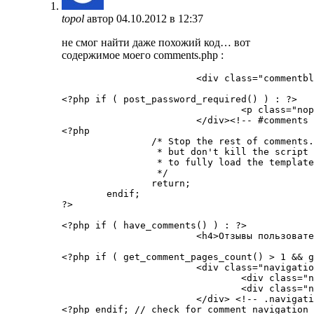
topol
автор
04.10.2012 в 12:37
не смог найти даже похожий код… вот
содержимое моего comments.php :
			<div class="commentblock">

<?php if ( post_password_required() ) : ?>

				<p class="nopassword"><?php _e( 'This post is password protected. Enter the password to view any comments.', 'twentyten' ); ?></p>

			</div><!-- #comments -->

<?php

		/* Stop the rest of comments.php from being processed,

		 * but don't kill the script entirely -- we still have

		 * to fully load the template.

		 */

		return;

	endif;

?>

<?php if ( have_comments() ) : ?>

			<h4>Отзывы пользователей</h4>

<?php if ( get_comment_pages_count() > 1 && g
			<div class="navigation">

				<div class="nav-previous"><?php previous_comments_link( __( '<span class="meta-nav">←</span> Older Comments', 'twentyten' ) ); ?></div>

				<div class="nav-next"><?php next_comments_link( __( 'Newer Comments <span class="meta-nav">→</span>', 'twentyten' ) ); ?></div>

			</div> <!-- .navigation -->

<?php endif; // check for comment navigation 