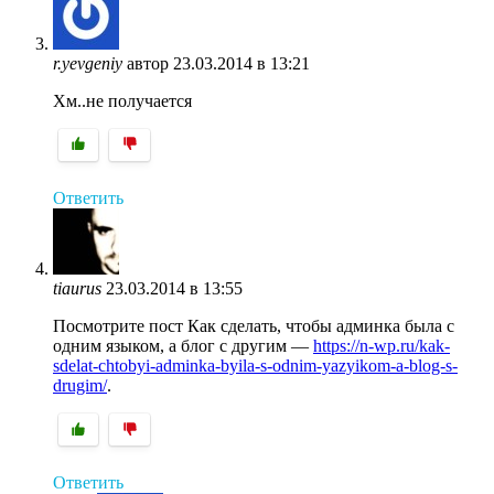
r.yevgeniy
автор
23.03.2014 в 13:21
Хм..не получается
Ответить
tiaurus
23.03.2014 в 13:55
Посмотрите пост Как сделать, чтобы админка была с
одним языком, а блог с другим —
https://n-wp.ru/kak-
sdelat-chtobyi-adminka-byila-s-odnim-yazyikom-a-blog-s-
drugim/
.
Ответить