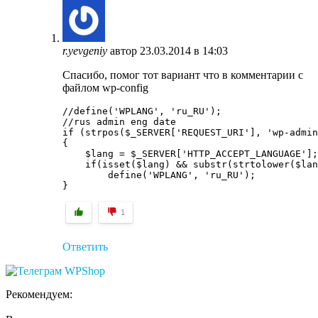
r.yevgeniy
автор
23.03.2014 в 14:03
Спасибо, помог тот вариант что в комментарии с
файлом wp-config
//define('WPLANG', 'ru_RU');

//rus admin eng date

if (strpos($_SERVER['REQUEST_URI'], 'wp-admin
{

    $lang = $_SERVER['HTTP_ACCEPT_LANGUAGE'];

    if(isset($lang) && substr(strtolower($lan
        define('WPLANG', 'ru_RU');

}
1
Ответить
Рекомендуем: