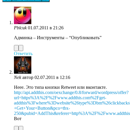
Pblcuk
01.07.2011 в 21:26
Админка – Инструменты – “Опубликовать”
Ответить
Nek
автор
02.07.2011 в 12:16
Неее. Это типа кнопки Retweet или вконтакте.
http://api.addthis.com/oexchange/0.8/forward/wordpress/offer?
url=https%3A%2F%2Fwww.addthis.com%2Fget-
addthis%3Fwhere%3Dwebsite%26type%3Dbm%26clickback
+Get+Your+Button&pco=tbx-
250&pubid=AddThis&referer=http%3A%2F%2Fwww.addthis
Вот