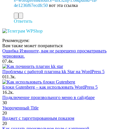
s=wordpress&source=tbx32nj-1.0&pubid=ra-
4e1236f67ecdfc50
вот эта ссылка
Ответить
Рекомендуем:
Вам также может понравиться
Ошибка Извините, вам не разрешено просматривать
черновики.
0
7.4к.
Проблемы с работой плагина kk Star на WordPress 5
0
11.3к.
Блоки Gutenberg – как использовать WordPress 5
1
6.2к.
Подключение произвольного меню в сайдбаре
3
0
Укороченный Title
2
0
Виджет с таргетированным показом
2
0
Как создать произвольное поле с картинкой