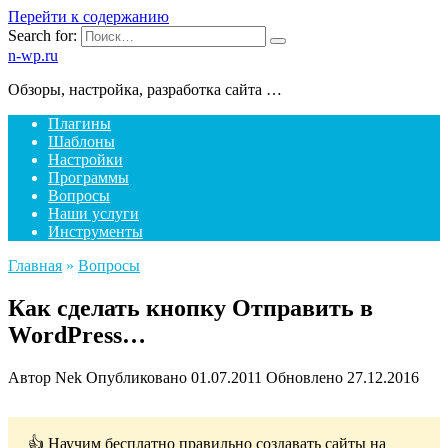
Перейти к содержанию
Search for:
n-wp.ru
Обзоры, настройка, разработка сайта …
Плагины
Шаблоны
Настройки
Программы
Вопросы
Наши услуги
Инструменты
Главная
»
Вопросы
Как сделать кнопку Отправить в
WordPress…
Автор
Nek
Опубликовано
01.07.2011
Обновлено
27.12.2016
👍 Научим бесплатно правильно создавать сайты на