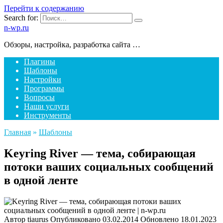
Перейти к содержанию
Search for:
n-wp.ru
Обзоры, настройка, разработка сайта …
Плагины
Шаблоны
Настройки
Программы
Вопросы
Наши услуги
Инструменты
Главная
»
Шаблоны
Keyring River — тема, собирающая
потоки ваших социальных сообщений
в одной ленте
Автор
tiaurus
Опубликовано
03.02.2014
Обновлено
18.01.2023