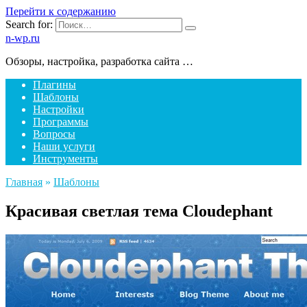
Перейти к содержанию
Search for:
n-wp.ru
Обзоры, настройка, разработка сайта …
Плагины
Шаблоны
Настройки
Программы
Вопросы
Наши услуги
Инструменты
Главная
»
Шаблоны
Красивая светлая тема Cloudephant