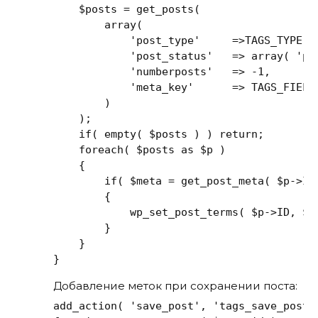
    $posts = get_posts(

        array(

            'post_type'     =>TAGS_TYPE,

            'post_status'   => array( 'pu
            'numberposts'   => -1,

            'meta_key'      => TAGS_FIELD

        )

    );

    if( empty( $posts ) ) return;

    foreach( $posts as $p )

    {

        if( $meta = get_post_meta( $p->ID,
        {

            wp_set_post_terms( $p->ID, $me
        }

    }

}
Добавление меток при сохранении поста:
add_action( 'save_post', 'tags_save_post' 