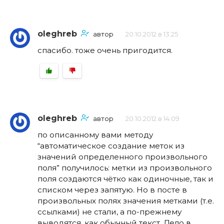
oleghreb
автор
20.10.2012 в 13:25
спасибо. тоже очень пригодится.
oleghreb
автор
20.10.2012 в 14:09
по описанному вами методу
“автоматическое создание меток из
значений определенного произвольного
поля” получилось: метки из произвольного
поля создаются чётко как одиночные, так и
списком через запятую. Но в посте в
произвольных полях значения метками (т.е.
ссылками) не стали, а по-прежнему
выводятся, как обычный текст. Дело в