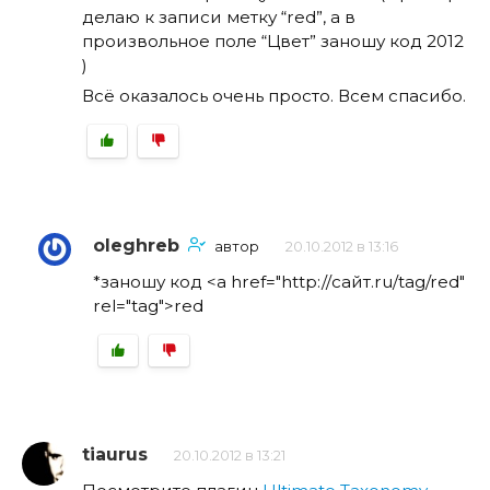
делаю к записи метку “red”, а в
произвольное поле “Цвет” заношу код 2012
)
Всё оказалось очень просто. Всем спасибо.
oleghreb
автор
20.10.2012 в 13:16
*заношу код <а href="httр://сайт.ru/tag/red"
rel="tag">red
tiaurus
20.10.2012 в 13:21