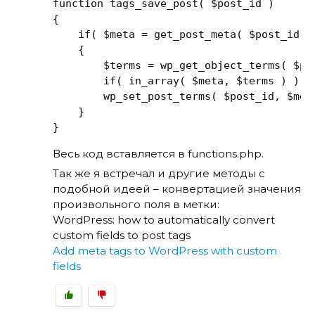
function tags_save_post( $post_id )

{

    if( $meta = get_post_meta( $post_id, T
    {

        $terms = wp_get_object_terms( $p->
        if( in_array( $meta, $terms ) ) re
        wp_set_post_terms( $post_id, $meta
    }

}
Весь код вставляется в functions.php.
Так же я встречал и другие методы с
подобной идеей – конвертацией значения
произвольного поля в метки:
WordPress: how to automatically convert
custom fields to post tags
Add meta tags to WordPress with custom
fields