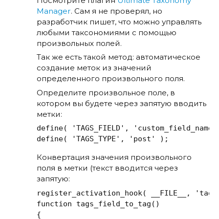
Посмотрите плагин
Ultimate Taxonomy
Manager
. Сам я не проверял, но
разработчик пишет, что можно управлять
любыми таксономиями с помощью
произвольных полей.
Так же есть такой метод: автоматическое
создание меток из значений
определенного произвольного поля.
Определите произвольное поле, в
котором вы будете через запятую вводить
метки:
define( 'TAGS_FIELD', 'custom_field_name' 
define( 'TAGS_TYPE', 'post' );
Конвертация значения произвольного
поля в метки (текст вводится через
запятую:
register_activation_hook( __FILE__, 'tags_
function tags_field_to_tag()

{
