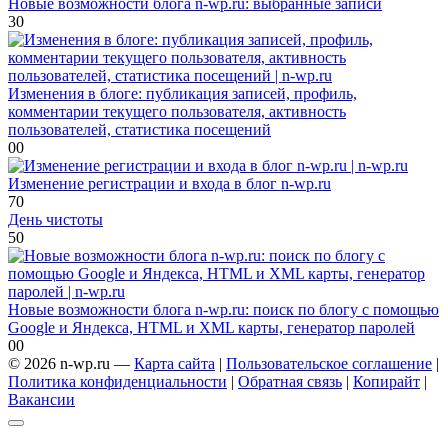
Новые возможности блога n-wp.ru: выбранные записи
3
0
Изменения в блоге: публикация записей, профиль,
комментарии текущего пользователя, активность
пользователей, статистика посещений
0
0
Изменение регистрации и входа в блог n-wp.ru
7
0
День чистоты
5
0
Новые возможности блога n-wp.ru: поиск по блогу с помощью
Google и Яндекса, HTML и XML карты, генератор паролей
0
0
© 2026 n-wp.ru —
Карта сайта
|
Пользовательское соглашение
|
Политика конфиденциальности
|
Обратная связь
|
Копирайт
|
Вакансии