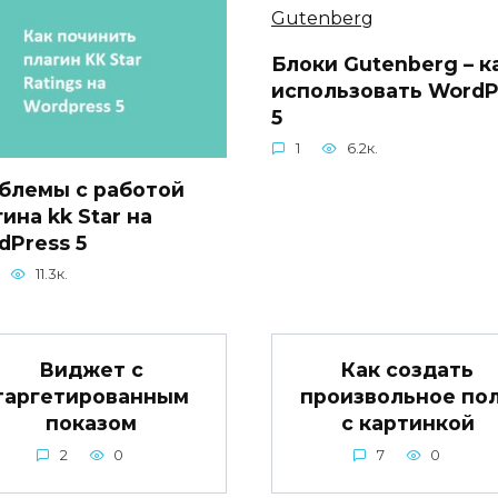
Блоки Gutenberg – к
использовать WordP
5
1
6.2к.
блемы с работой
ина kk Star на
dPress 5
11.3к.
Виджет с
Как создать
таргетированным
произвольное по
показом
с картинкой
2
0
7
0