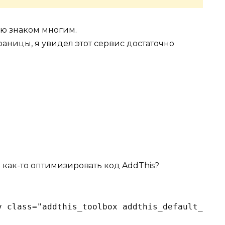
ю знаком многим.
раницы, я увидел этот сервис достаточно
 как-то оптимизировать код AddThis?
v class="addthis_toolbox addthis_default_styl