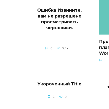
Ошибка Извините,
вам не разрешено
просматривать
черновики.
Про
плаг
0
7.4к.
Wor
0
Укороченный Title
2
0