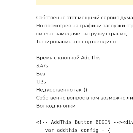
Собственно этот мощный сервис дума
Но посмотрев на графики загрузки ст
сильно замедляет загрузку страниц.
Тестирование это подтвердило
Время с кнопкой AddThis
3.47s
Без
1.13s
Недурственно так. ))
Собственно вопрос в том возможно ли
Вот код кнопки:
<!-- AddThis Button BEGIN --><di
   var addthis_config = {
