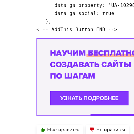
      data_ga_property: 'UA-10298
      data_ga_social: true

   };

<!-- AddThis Button END -->
Мне нравится
Не нравится