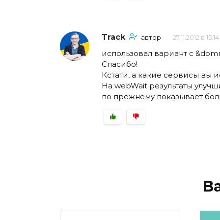
Track
автор
27.11.2012 в 15:14
использовал вариант с &dom
Спасибо!
Кстати, а какие сервисы вы 
На webWait результаты улучш
по прежнему показывает бол
В