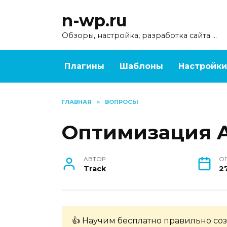
Перейти
n-wp.ru
к
содержанию
Обзоры, настройка, разработка сайта …
Плагины
Шаблоны
Настройки
ГЛАВНАЯ
»
ВОПРОСЫ
Оптимизация A
АВТОР
О
Track
27
👍 Научим бесплатно правильно соз