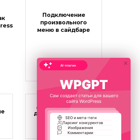
Подключение
ак
произвольного
ress
меню в сайдбаре
3
0
×
AI-плагин
WPGPT
Сам создает статьи для вашего
сайта WordPress
Доступ в консоль
ле
для пользователей
SEO и мета-теги
Парсинг конкурентов
4
0
Изображения
Комментарии