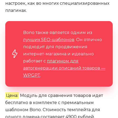
настроек, как во многих специализированных
плагинах.
Bono также является одним из
лучших SEO-шаблонов
. Он отлично
подходит для продвижения
интернет-магазина и идеально
работает с
плагином для
автогенерации описаний товаров —
WPGPT
.
Цена:
Модуль для сравнения товаров идет
бесплатно в комплекте с премиальным
шаблоном Bono. Стоимость темплейта для
одного домена составляет 4900 рублей.