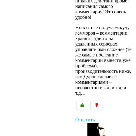
никаких действий кроме
написания самого
комментария! Это очень
удобно!
Но в итоге получаем кучу
геммороя – комментарии
хранятся где-то на
удалённых серверах,
управлять ими сложнее (те
же самые последние
комментарии вывести уже
проблема),
производительность ниже,
что Дуров сделает с
комментариями –
неизвестно и т.д, и т.д, и
т.д…
Ответить