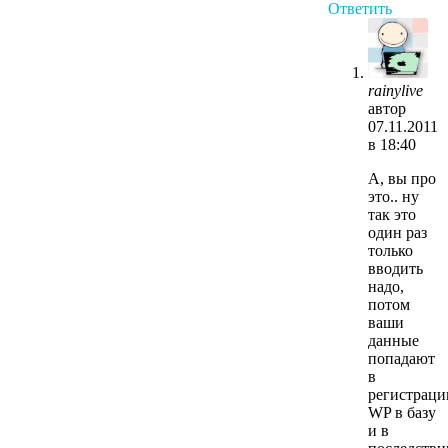
Ответить
rainylive
автор
07.11.2011
в 18:40
А, вы про
это.. ну
так это
один раз
только
вводить
надо,
потом
ваши
данные
попадают
в
регистрац
WP в базу
и в