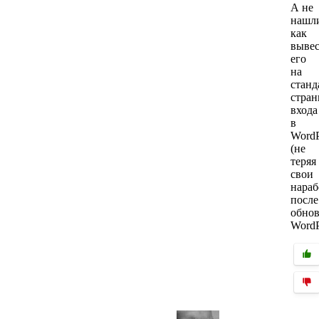
А не
нашл
как
выве
его
на
станд
стран
входа
в
WordP
(не
теряя
свои
нараб
после
обно
WordP