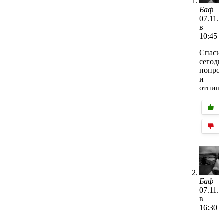
Баф
07.11
в
10:45
Спаси
сегод
попр
и
отпи
Баф
07.11
в
16:30