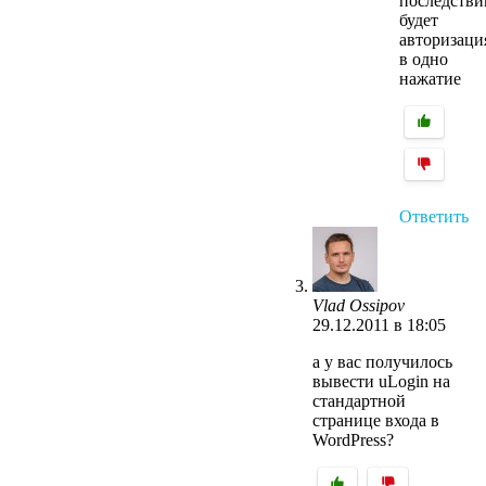
последстви
будет
авторизаци
в одно
нажатие
Ответить
Vlad Ossipov
29.12.2011 в 18:05
а у вас получилось
вывести uLogin на
стандартной
странице входа в
WordPress?