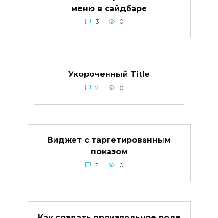
меню в сайдбаре
3
0
Укороченный Title
2
0
Виджет с таргетированным
показом
2
0
Как создать произвольное поле