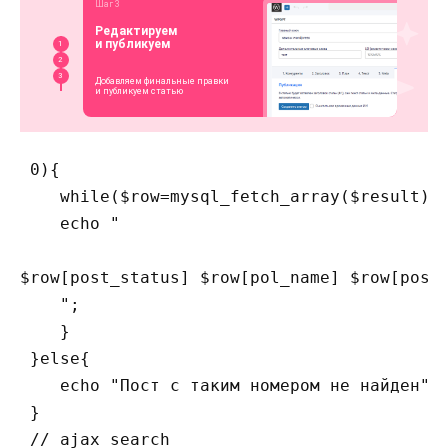
 0){

    while($row=mysql_fetch_array($result)){
    echo "

$row[post_status] $row[pol_name] $row[post_
    ";

    }   

 }else{

    echo "Пост с таким номером не найден";

 }

 // ajax search
