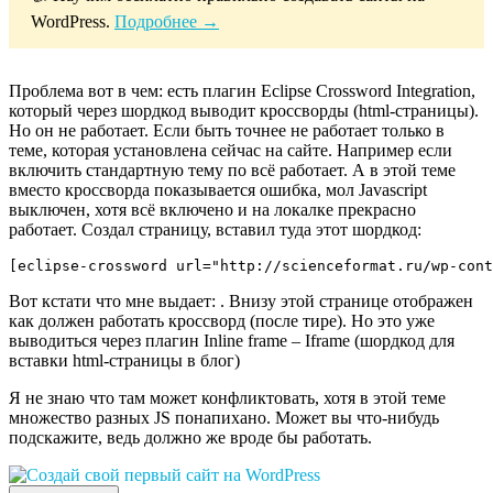
WordPress.
Подробнее →
Проблема вот в чем: есть плагин Eclipse Crossword Integration,
который через шордкод выводит кроссворды (html-страницы).
Но он не работает. Если быть точнее не работает только в
теме, которая установлена сейчас на сайте. Например если
включить стандартную тему по всё работает. А в этой теме
вместо кроссворда показывается ошибка, мол Javascript
выключен, хотя всё включено и на локалке прекрасно
работает. Создал страницу, вставил туда этот шордкод:
[eclipse-crossword url="http://scienceformat.ru/wp-cont
Вот кстати что мне выдает: . Внизу этой странице отображен
как должен работать кроссворд (после тире). Но это уже
выводиться через плагин Inline frame – Iframe (шордкод для
вставки html-страницы в блог)
Я не знаю что там может конфликтовать, хотя в этой теме
множество разных JS понапихано. Может вы что-нибудь
подскажите, ведь должно же вроде бы работать.