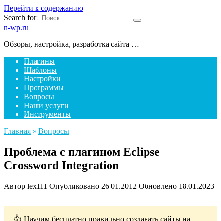
Перейти к содержанию
Search for:
n-wp.ru
Обзоры, настройка, разработка сайта …
Плагины
Шаблоны
Настройки
Программы
Вопросы
Наши услуги
Инструменты
Главная
»
Вопросы
Проблема с плагином Eclipse
Crossword Integration
Автор
lex111
Опубликовано
26.01.2012
Обновлено
18.01.2023
👍 Научим бесплатно правильно создавать сайты на