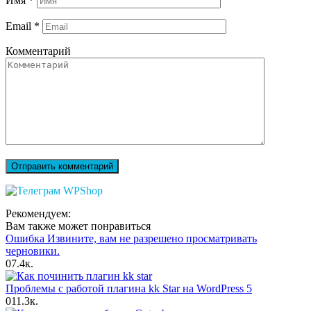
Имя
*
Email
*
Комментарий
Рекомендуем:
Вам также может понравиться
Ошибка Извините, вам не разрешено просматривать
черновики.
0
7.4к.
Проблемы с работой плагина kk Star на WordPress 5
0
11.3к.