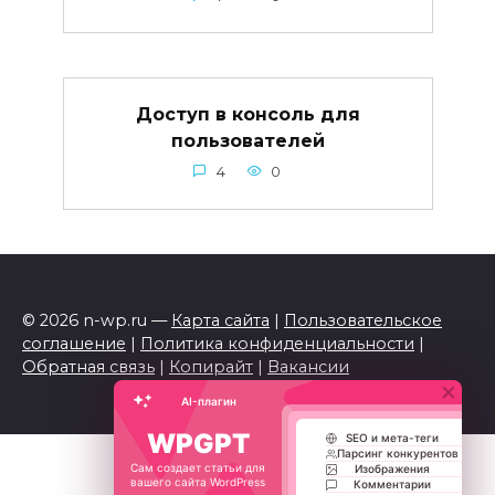
Доступ в консоль для
пользователей
4
0
© 2026 n-wp.ru —
Карта сайта
|
Пользовательское
соглашение
|
Политика конфиденциальности
|
Обратная связь
|
Копирайт
|
Вакансии
×
AI-плагин
WPGPT
SEO и мета-теги
Парсинг конкурентов
Сам создает статьи для
Изображения
вашего сайта WordPress
Комментарии