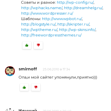
Советы и разное:
http://wp-config.ru/
,
http://wphacks.name/
,
http://dreamhelg.ru/
,
http://www.wordpresser.ru/
Шаблоны:
http://www.wpbot.ru/
,
http://blogstyle.ru/
,
http://skripter.ru/
,
http://wptheme.ru/
,
http://wp-skins.info/
,
http://freewordpressthemes.ru/
smirnoff
25.06.2010 в 17:34
Опа,и мой сайтег упомянули,приятно)))
Идущий