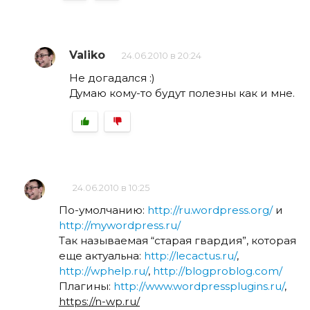
Valiko
24.06.2010 в 20:24
Не догадался :)
Думаю кому-то будут полезны как и мне.
24.06.2010 в 10:25
По-умолчанию:
http://ru.wordpress.org/
и
http://mywordpress.ru/
Так называемая “старая гвардия”, которая
еще актуальна:
http://lecactus.ru/
,
http://wphelp.ru/
,
http://blogproblog.com/
Плагины:
http://www.wordpressplugins.ru/
,
https://n-wp.ru/