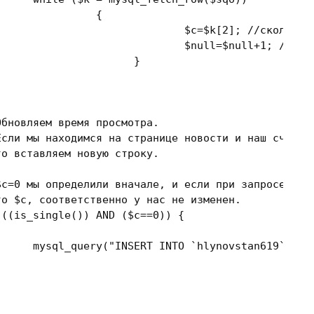
{		

							$c=$k[
2
]; 
//сколько 
							$null=$null+
1
; 
// Сч
		}

			* то $c, соответственно у нас не изменен.	*/
 ((is_single()) 
AND
 ($c==
0
)) {

				mysql_query(
"INSERT INTO `hlynovstan619`.`wp