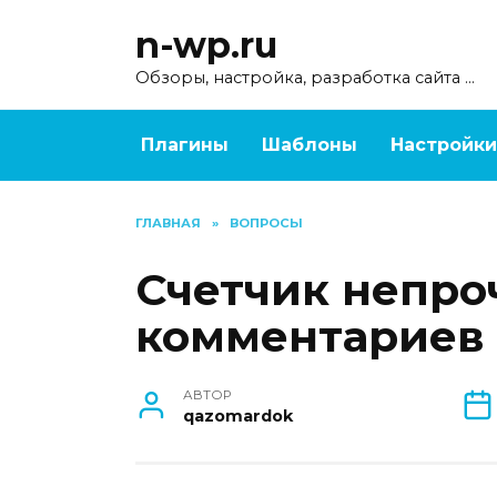
Перейти
n-wp.ru
к
содержанию
Обзоры, настройка, разработка сайта …
Плагины
Шаблоны
Настройки
ГЛАВНАЯ
»
ВОПРОСЫ
Счетчик непро
комментариев
АВТОР
qazomardok