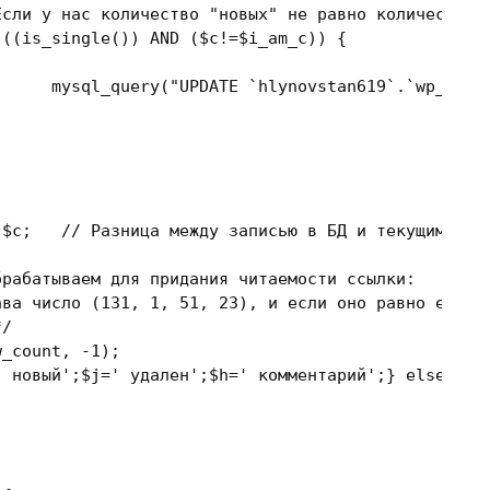
Если у нас количество "новых" не равно количеству 
 ((is_single()) 
AND
 ($c!=$i_am_c)) { 

				mysql_query(
"UPDATE `hlynovstan619`.`wp_comm
-$c;   
// Разница между записью в БД и текущим кол
рабатываем для придания читаемости ссылки:

*/
w_count, 
-1
);

' новый'
;$j=
' удален'
;$h=
' комментарий'
;} 
else
 {$n