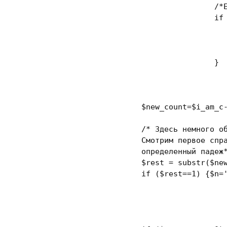
/*
if
			}			

	$new_count=$i_am_c
/* Здесь немного об
	Смотрим первое справа число (131, 1, 51, 23), и если оно равно единице или нет, то присваиваем переменным

	определенный падеж
	$rest = substr($ne
if
 ($rest==
1
) {$n=