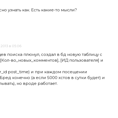
но узнать как. Есть какие-то мысли?
.2013 в 05:06
цев поиска плюнул, создал в бд новую таблицу c
, [Кол-во_новых_комментов], [ИД пользователя] и
r_id post_time) и при каждом посещении
ред конечно (а если 5000 хстов в сутки будет) и
ывать), но вроде работает.