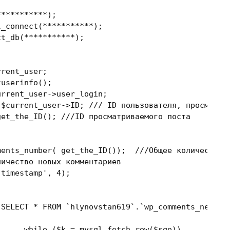
**********);

rent_user;

= $current_user->ID; 
/// ID пользователя, просматри
 get_the_ID(); 
///ID просматриваемого поста
ments_number( get_the_ID());  
///Общее количество 
личество новых комментариев
'timestamp'
, 
4
);

"SELECT * FROM `hlynovstan619`.`wp_comments_new` W
while
 ($k = mysql_fetch_row($sqo))
