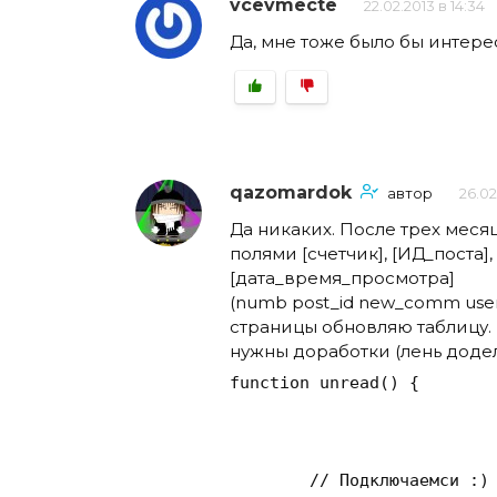
vcevmecte
22.02.2013 в 14:34
Да, мне тоже было бы интерес
qazomardok
автор
26.02
Да никаких. После трех меся
полями [счетчик], [ИД_поста]
[дата_время_просмотра]
(numb post_id new_comm use
страницы обновляю таблицу. Б
нужны доработки (лень додел
function
unread
()
{

// Подключаемси :)