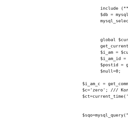
include
 (**
		$db = mysql_connect(***********);

		mysql_select_db(***********);

global
 $cur
		get_currentuserinfo();

		$i_am = $current_user->user_login;

		$i_am_id 
		$postid =
		$null=
0
;	

	 $i_am_c = get_com
	 $c=
'zero'
; 
/// Ко
	 $ct=current_time(
	 $sqo=mysql_query(