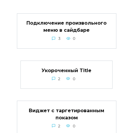
Подключение произвольного
меню в сайдбаре
3
0
Укороченный Title
2
0
Виджет с таргетированным
показом
2
0