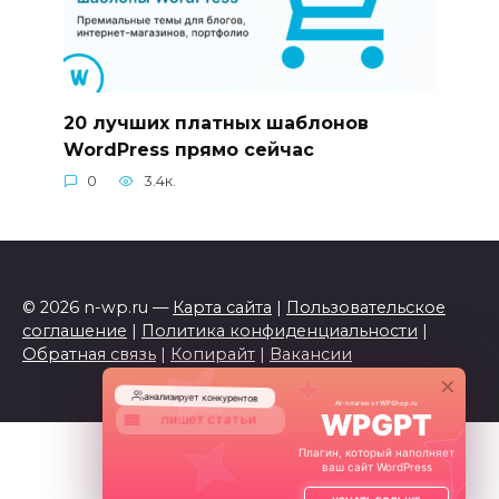
20 лучших платных шаблонов
WordPress прямо сейчас
0
3.4к.
© 2026 n-wp.ru —
Карта сайта
|
Пользовательское
соглашение
|
Политика конфиденциальности
|
Обратная связь
|
Копирайт
|
Вакансии
×
анализирует конкурентов
AI-плагин от WPShop.ru
WPGPT
пишет статьи
готовит SEO
Плагин, который наполняет
ваш сайт WordPress