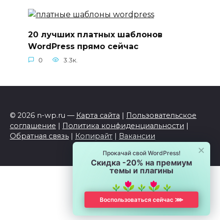
20 лучших платных шаблонов
WordPress прямо сейчас
0
3.3к.
© 2026 n-wp.ru —
Карта сайта
|
Пользовательское
соглашение
|
Политика конфиденциальности
|
Обратная связь
|
Копирайт
|
Вакансии
×
Прокачай свой WordPress!
Скидка -20% на премиум
темы и плагины
Воспользоваться сейчас ⋙