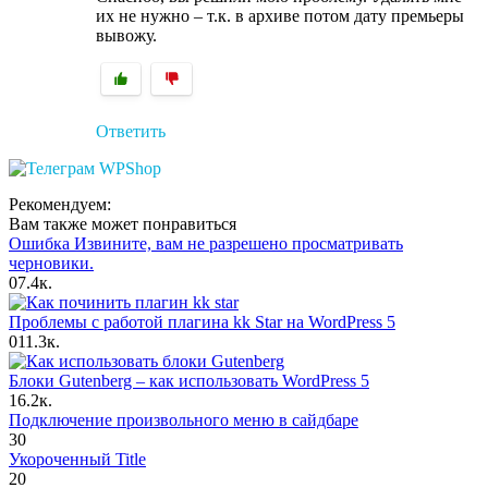
их не нужно – т.к. в архиве потом дату премьеры
вывожу.
Ответить
Рекомендуем:
Вам также может понравиться
Ошибка Извините, вам не разрешено просматривать
черновики.
0
7.4к.
Проблемы с работой плагина kk Star на WordPress 5
0
11.3к.
Блоки Gutenberg – как использовать WordPress 5
1
6.2к.
Подключение произвольного меню в сайдбаре
3
0
Укороченный Title
2
0