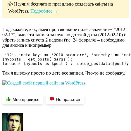
👍 Научим бесплатно правильно создавать сайты на
WordPress.
Подробнее →
Подскажите, как, имея произвольное поле с значением “2012-
02-17”, вывести записи за неделю до этой даты (2012-02-10) и
убрать запись спустя 2 недели (т.е. 24 февраля) – необходимо
для анонса кинопремьер.
 '12', 'meta_key' => '2010_premiere', 'orderby' => 'met
$myposts = get_posts( $args );  

foreach( $myposts as $post ) :  setup_postdata($post); 
Так я вывожу просто по дате все записи. Что-то не соображу.
Мне нравится
Не нравится