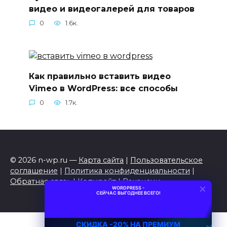
видео и видеогалерей для товаров
0
1.6к.
Как правильно вставить видео
Vimeo в WordPress: все способы
0
1.7к.
© 2026 n-wp.ru —
Карта сайта
|
Пользовательское
соглашение
|
Политика конфиденциальности
|
Обратная связь
|
Копирайт
|
Вакансии
×
WORDPRESS -
СЕЙЧАС ВЫГОДНЕЕ ВСЕГО!
СКИДКА -20% НА ПРЕМИУМ