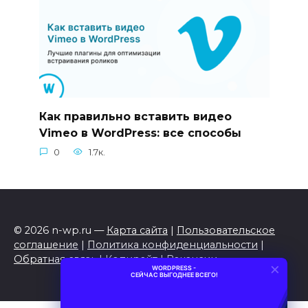
Как правильно вставить видео
Vimeo в WordPress: все способы
0
1.7к.
© 2026 n-wp.ru —
Карта сайта
|
Пользовательское
соглашение
|
Политика конфиденциальности
|
Обратная связь
|
Копирайт
|
Вакансии
×
WORDPRESS -
СЕЙЧАС ВЫГОДНЕЕ ВСЕГО!