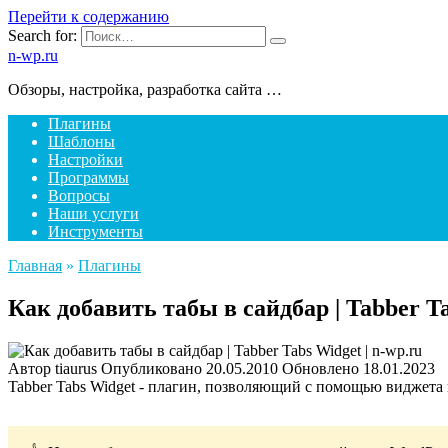
Перейти к содержанию
Search for:
n-wp.ru
Обзоры, настройка, разработка сайта …
Плагины
Шаблоны
Настройки
Программы
Вопросы
Наши услуги
Инструменты
Главная
»
Плагины
Как добавить табы в сайдбар | Tabber T
Автор
tiaurus
Опубликовано
20.05.2010
Обновлено
18.01.2023
Tabber Tabs Widget - плагин, позволяющий с помощью виджета 