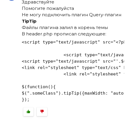
Здравствуйте
Помогите пожалуйста
Не могу подключить плагин Query-плагин
TipTip
Файлы плагина залил в корень темы
В header.php прописал следующее:
<script type="text/javascript" src="<?php 
		<script type="text/javascript" src="'.$url.'/js/jquery.min.js"></script>

<script type="text/javascript" src="'.$ur
<link rel="stylesheet" type="text/css" hre
		<link rel="stylesheet" type="text/css" href="tipTip.css">

$(function(){

$(".someClass").tipTip({maxWidth: "auto", 
});