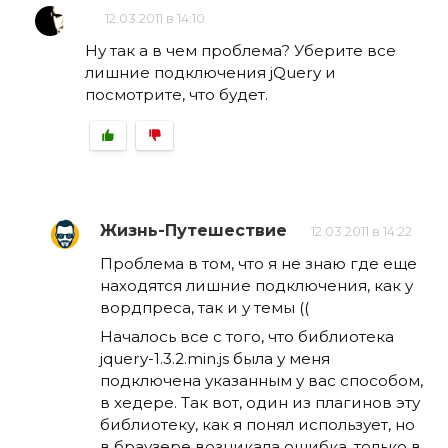
12.03.2011 в 14:10
Ну так а в чем проблема? Уберите все
лишние подключения jQuery и
посмотрите, что будет.
Жизнь-Путешествие
12.03.2011 в 14:22
Проблема в том, что я не знаю где еще
находятся лишние подключения, как у
вордпреса, так и у темы ((
Началось все с того, что библиотека
jquery-1.3.2.min.js была у меня
подключена указанным у вас способом,
в хедере. Так вот, один из плагинов эту
библиотеку, как я понял использует, но
в браузере возникала ошибка, только в