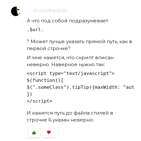
27.03.2011 в 02:53
А что под собой подразумевает
.$url.
? Может лучше указать прямой путь, как в
первой строчке?
И мне кажется, что скрипт вписан
неверно. Наверное нужно так:
<script type="text/javascript">

$(function(){

$(".someClass").tipTip({maxWidth: "auto",
})

</script>
И кажется путь до файла стилей в
строчке 6 указан неверно.