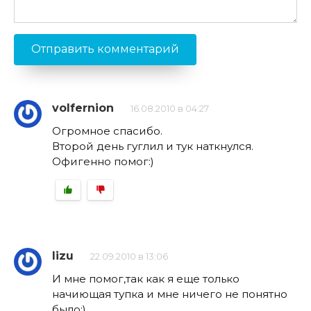
volfernion
16.08.2010 в 04:27
Огромное спасибо.
Второй день гуглил и тук наткнулся.
Офигенно помог:)
lizu
22.09.2010 в 13:06
И мне помог,так как я еще только
начиющая тупка и мне ничего не понятно
было;)