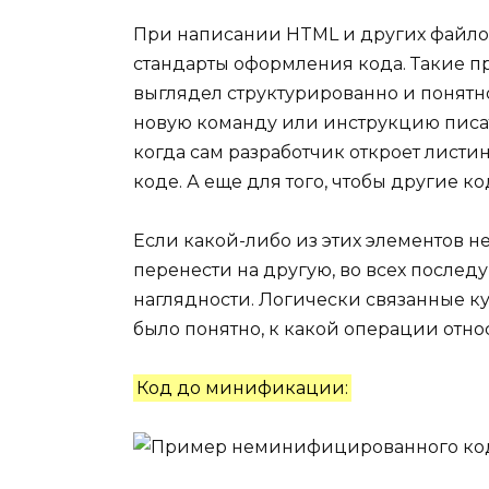
При написании HTML и других файлов
стандарты оформления кода. Такие п
выглядел структурированно и понятн
новую команду или инструкцию писат
когда сам разработчик откроет листин
коде. А еще для того, чтобы другие ко
Если какой-либо из этих элементов н
перенести на другую, во всех послед
наглядности. Логически связанные к
было понятно, к какой операции отно
Код до минификации: