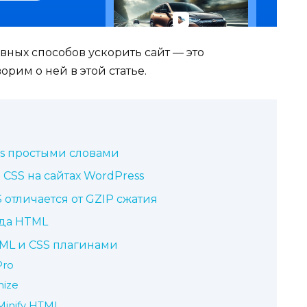
ных способов ускорить сайт — это
им о ней в этой статье.
s простыми словами
CSS на сайтах WordPress
отличается от GZIP сжатия
ода HTML
ML и CSS плагинами
Pro
mize
inify HTML