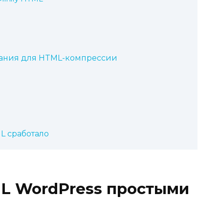
ания для HTML-компрессии
L сработало
 WordPress простыми