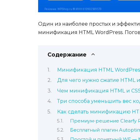
Один из наиболее простых и эффектив
минификация HTML WordPress. Поговор
Содержание
Минификация HTML WordPres
Для чего нужно сжатие HTML и 
Чем минификация HTML и CSS 
Три способа уменьшить вес к
Как сделать минификацию HT
Премиум-решение Clearfy 
Бесплатный плагин Autopti
Простой и понятный WE — M