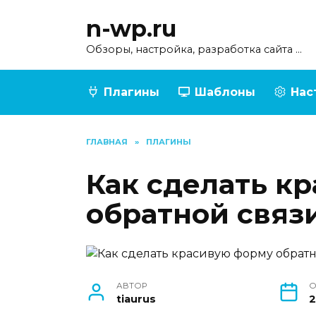
Перейти
n-wp.ru
к
содержанию
Обзоры, настройка, разработка сайта …
Плагины
Шаблоны
Нас
ГЛАВНАЯ
»
ПЛАГИНЫ
Как сделать к
обратной связи
АВТОР
О
tiaurus
2