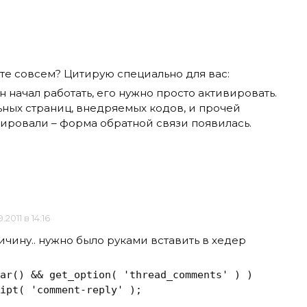
аете совсем? Цитирую специально для вас:
ин начал работать, его нужно просто активировать.
ных страниц, внедряемых кодов, и прочей
вировали – форма обратной связи появилась.
.2011 в 14:16
ичину.. нужно было руками вставить в хедер
ar() && get_option( 'thread_comments' ) )

ipt( 'comment-reply' );
