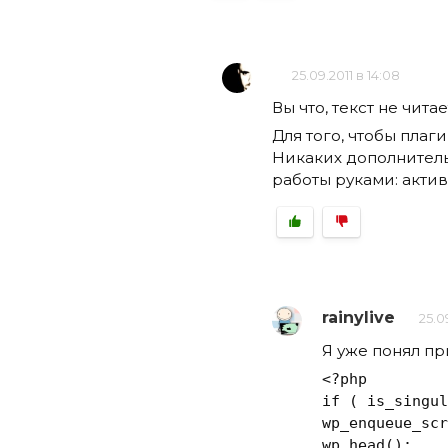
25.09.2011 в 14:08
Вы что, текст не чит
Для того, чтобы плаг
Никаких дополнитель
работы руками: акти
rainylive
25.09
Я уже понял пр
<?php

if ( is_singul
wp_enqueue_scr
wp_head();
