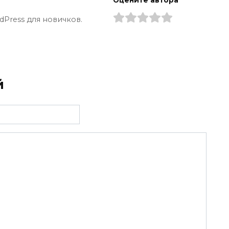
Оцените автора
dPress для новичков.
й