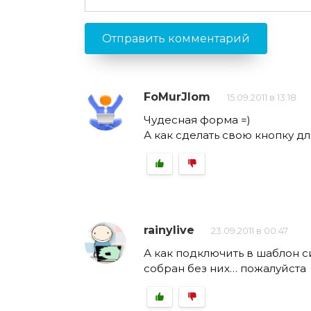
FoMurJIom
15.09.2011 в 13:18
Чудесная форма =)
А как сделать свою кнопку дл
rainylive
23.09.2011 в 00:47
А как подключить в шаблон с
собран без них… пожалуйста