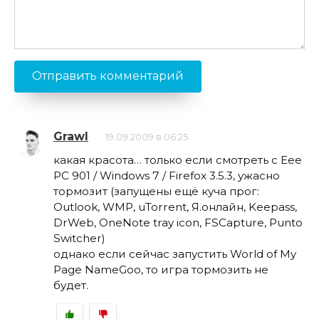
Grawl
19.09.2009 в 06:25
какая красота… только если смотреть с Eee
PC 901 / Windows 7 / Firefox 3.5.3, ужасно
тормозит (запущены ещё куча прог:
Outlook, WMP, uTorrent, Я.онлайн, Keepass,
DrWeb, OneNote tray icon, FSCapture, Punto
Switcher)
однако если сейчас запустить World of
My
Page NameGoo
, то игра тормозить не
будет.