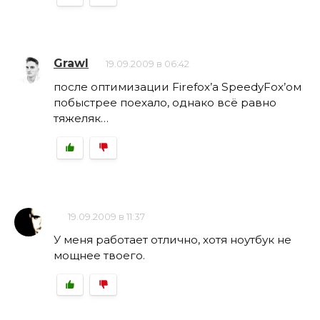
Grawl
19.09.2009 в 06:42
после оптимизации Firefox’а SpeedyFox’ом
побыстрее поехало, однако всё равно
тяжеляк…
19.09.2009 в 11:37
У меня работает отлично, хотя ноутбук не
мощнее твоего.