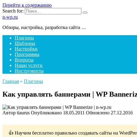
Перейти к содержанию
Search for:
n-wp.ru
Обзоры, настройка, разработка сайта …
Плагины
Шаблоны
Настройки
Программы
Вопросы
Наши услуги
Инструменты
Главная
»
Плагины
Как управлять баннерами | WP Banneri
Автор
tiaurus
Опубликовано
18.05.2011
Обновлено
27.12.2016
👍 Научим бесплатно правильно создавать сайты на WordPre