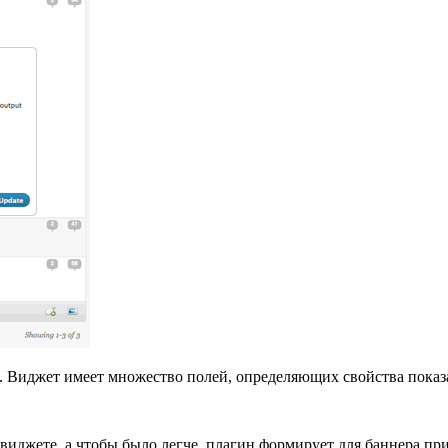
. Виджет имеет множество полей, определяющих свойства показ
виджете, а чтобы было легче, плагин формирует для баннера пр