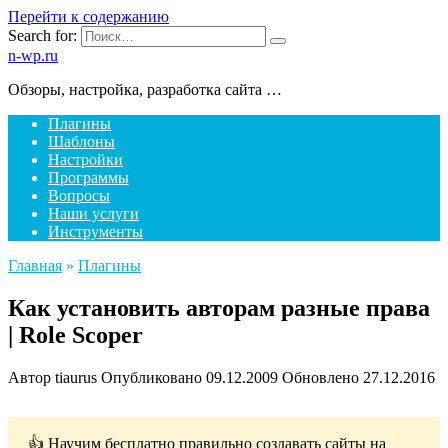
Перейти к содержанию
Search for:
n-wp.ru
Обзоры, настройка, разработка сайта …
Плагины
Шаблоны
Настройки
Программы
Вопросы
Наши услуги
Инструменты
Главная
»
Плагины
Как установить авторам разные права
| Role Scoper
Автор
tiaurus
Опубликовано
09.12.2009
Обновлено
27.12.2016
👍 Научим бесплатно правильно создавать сайты на