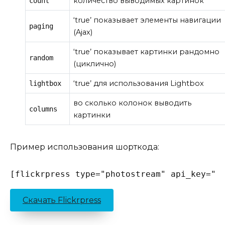
количество выводимых картинок
count
‘true’ показывает элементы навигации
paging
(Ajax)
‘true’ показывает картинки рандомно
random
(циклично)
‘true’ для использования Lightbox
lightbox
во сколько колонок выводить
columns
картинки
Пример использования шорткода:
[flickrpress type="photostream" api_key="x
Скачать Flickrpress