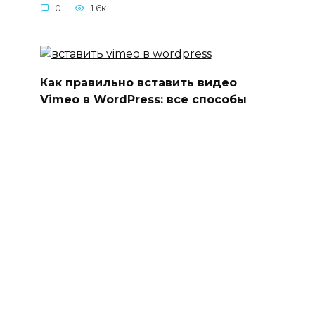
0
1.6к.
Как правильно вставить видео
Vimeo в WordPress: все способы
0
1.7к.
© 2026 n-wp.ru —
Карта сайта
|
Пользовательское
соглашение
|
Политика конфиденциальности
|
Обратная связь
|
Копирайт
|
Вакансии