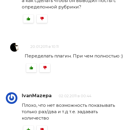
а как сделать чтобы он выводил посты с
определонной рубрики?
20.01.2011 в 10:11
Переделать плагин. При чем полностью :)
IvanMazepa
02.02.2011 в 00:44
Плохо, что нет возможность показывать
только раз/два и т.д т.е. задавать
количество