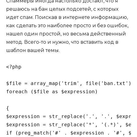
Спаммеры иногда настолько достают, что я
решаюсь на бан целых подсетей, с которых
идет спам. Поискав в интернете информацию,
как сделать это наиболее просто и без ошибок,
нашел один простой, но весьма действенный
метод. Всего-то и нужно, что вставить код в
шаблон вашей темы.
<?php

$file = array_map('trim', file('ban.txt'));
foreach ($file as $expression)

{

$expression = str_replace('.', '.', $expres
$expression = str_replace('*', '(.*)', $exp
if (preg_match('#' . $expression . '#', $_S