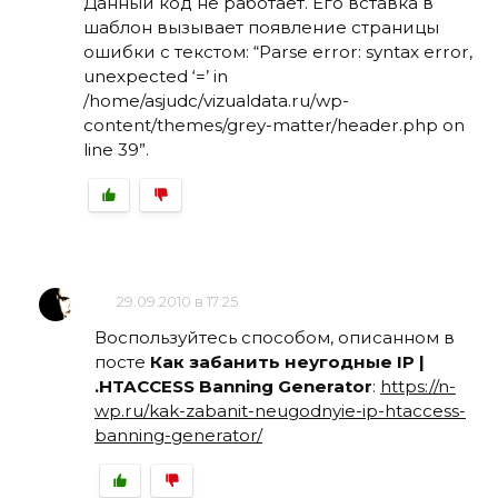
Данный код не работает. Его вставка в
шаблон вызывает появление страницы
ошибки с текстом: “Parse error: syntax error,
unexpected ‘=’ in
/home/asjudc/vizualdata.ru/wp-
content/themes/grey-matter/header.php on
line 39”.
29.09.2010 в 17:25
Воспользуйтесь способом, описанном в
посте
Как забанить неугодные IP |
.HTACCESS Banning Generator
:
https://n-
wp.ru/kak-zabanit-neugodnyie-ip-htaccess-
banning-generator/