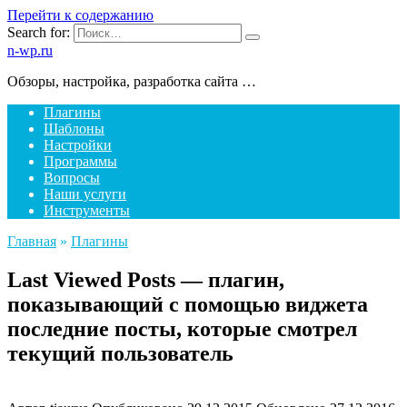
Перейти к содержанию
Search for:
n-wp.ru
Обзоры, настройка, разработка сайта …
Плагины
Шаблоны
Настройки
Программы
Вопросы
Наши услуги
Инструменты
Главная
»
Плагины
Last Viewed Posts — плагин,
показывающий с помощью виджета
последние посты, которые смотрел
текущий пользователь