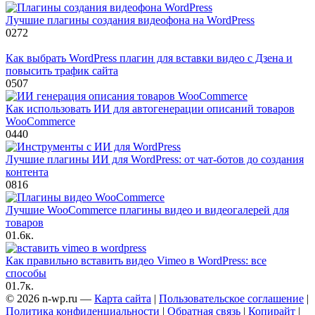
Лучшие плагины создания видеофона на WordPress
0
272
Как выбрать WordPress плагин для вставки видео с Дзена и
повысить трафик сайта
0
507
Как использовать ИИ для автогенерации описаний товаров
WooCommerce
0
440
Лучшие плагины ИИ для WordPress: от чат-ботов до создания
контента
0
816
Лучшие WooCommerce плагины видео и видеогалерей для
товаров
0
1.6к.
Как правильно вставить видео Vimeo в WordPress: все
способы
0
1.7к.
© 2026 n-wp.ru —
Карта сайта
|
Пользовательское соглашение
|
Политика конфиденциальности
|
Обратная связь
|
Копирайт
|