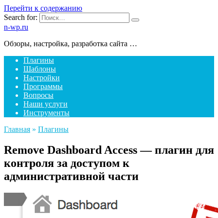
Перейти к содержанию
Search for:
n-wp.ru
Обзоры, настройка, разработка сайта …
Плагины
Шаблоны
Настройки
Программы
Вопросы
Наши услуги
Инструменты
Главная
»
Плагины
Remove Dashboard Access — плагин для
контроля за доступом к
административной части