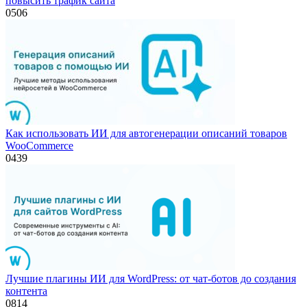
повысить трафик сайта
0
506
Как использовать ИИ для автогенерации описаний товаров
WooCommerce
0
439
Лучшие плагины ИИ для WordPress: от чат-ботов до создания
контента
0
814