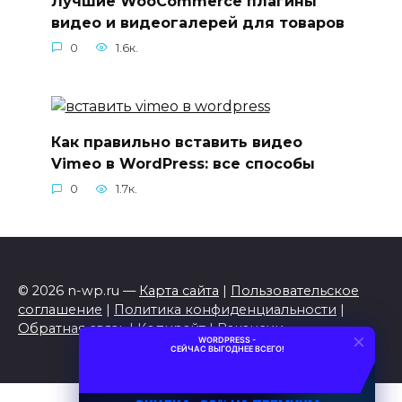
Лучшие WooCommerce плагины
видео и видеогалерей для товаров
0
1.6к.
Как правильно вставить видео
Vimeo в WordPress: все способы
0
1.7к.
© 2026 n-wp.ru —
Карта сайта
|
Пользовательское
соглашение
|
Политика конфиденциальности
|
Обратная связь
|
Копирайт
|
Вакансии
×
WORDPRESS -
СЕЙЧАС ВЫГОДНЕЕ ВСЕГО!