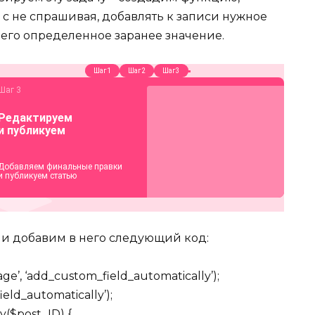
 с не спрашивая, добавлять к записи нужное
него определенное заранее значение.
, и добавим в него следующий код:
ge’, ‘add_custom_field_automatically’);
ield_automatically’);
y($post_ID) {