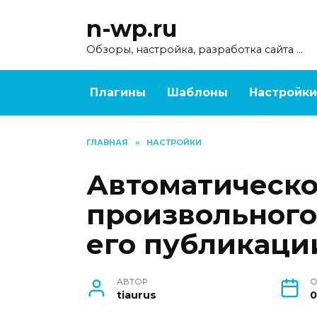
Перейти
n-wp.ru
к
содержанию
Обзоры, настройка, разработка сайта …
Плагины
Шаблоны
Настройки
ГЛАВНАЯ
»
НАСТРОЙКИ
Автоматическо
произвольного
его публикаци
АВТОР
О
tiaurus
0