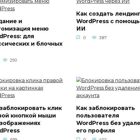
Как создать лендин
дание и
WordPress с помощ
томизация меню
ИИ
dPress: для
0
387
ссических и блочных
250
 заблокировать клик
Как заблокировать
вой кнопкой мыши
пользователя
изображениях
WordPress без удал
dPress
его профиля
659
0
402