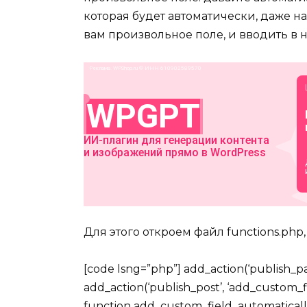
которая будет автоматически, даже на
вам произвольное поле, и вводить в 
Для этого откроем файл functions.php
[code lsng=”php”] add_action(‘publish_pa
add_action(‘publish_post’, ‘add_custom_f
function add_custom_field_automaticall