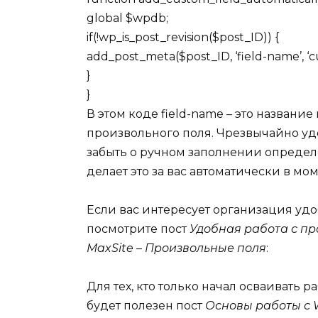
global $wpdb;
if(!wp_is_post_revision($post_ID)) {
add_post_meta($post_ID, ‘field-name’, ‘c
}
}
В этом коде field-name – это название
произвольного поля. Чрезвычайно удоб
забыть о ручном заполнении определ
делает это за вас автоматически в мо
Если вас интересует организация уд
посмотрите пост
Удобная работа с п
MaxSite – Произвольные поля
:
Для тех, кто только начал осваивать
будет полезен пост
Основы работы с W