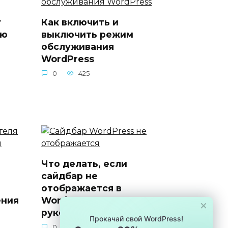
г
Как включить и
ью
выключить режим
обслуживания
WordPress
0
425
Что делать, если
сайдбар не
отображается в
ения
WordPress: пошаговое
×
руководство
Прокачай свой WordPress!
0
1.5к.