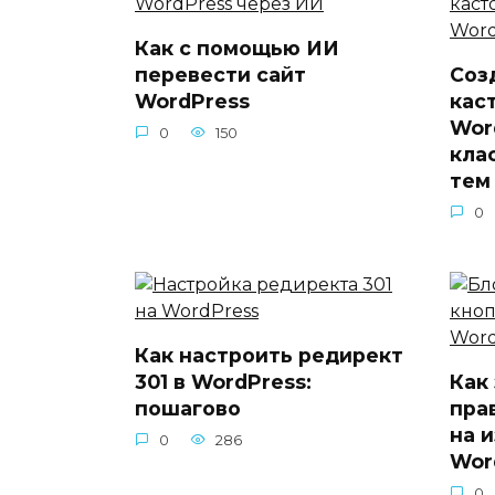
Как с помощью ИИ
перевести сайт
Соз
WordPress
кас
Wor
0
150
кла
тем
0
Как настроить редирект
301 в WordPress:
Как
пошагово
пра
на 
0
286
Wor
0