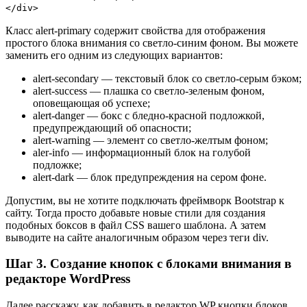
</div>
Класс alert-primary содержит свойства для отображения
простого блока внимания со светло-синим фоном. Вы можете
заменить его одним из следующих вариантов:
alert-secondary — текстовый блок со светло-серым бэком;
alert-success — плашка со светло-зеленым фоном,
оповещающая об успехе;
alert-danger — бокс с бледно-красной подложкой,
предупреждающий об опасности;
alert-warning — элемент со светло-желтым фоном;
aler-info — информационный блок на голубой
подложке;
alert-dark — блок предупреждения на сером фоне.
Допустим, вы не хотите подключать фреймворк Bootstrap к
сайту. Тогда просто добавьте новые стили для создания
подобных боксов в файл CSS вашего шаблона. А затем
выводите на сайте аналогичным образом через теги div.
Шаг 3. Создание кнопок с блоками внимания в
редакторе WordPress
Далее расскажу, как добавить в редактор WP кнопки блоков