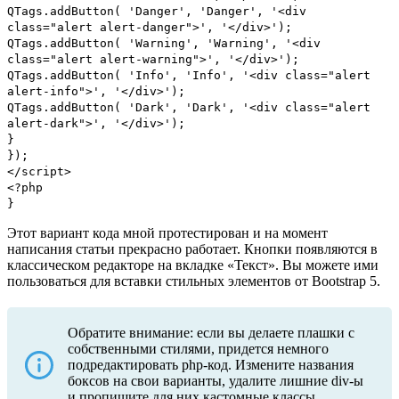
QTags.addButton( 'Danger', 'Danger', '<div
class="alert alert-danger">', '</div>');
QTags.addButton( 'Warning', 'Warning', '<div
class="alert alert-warning">', '</div>');
QTags.addButton( 'Info', 'Info', '<div class="alert
alert-info">', '</div>');
QTags.addButton( 'Dark', 'Dark', '<div class="alert
alert-dark">', '</div>');
}
});
</script>
<?php
}
Этот вариант кода мной протестирован и на момент
написания статьи прекрасно работает. Кнопки появляются в
классическом редакторе на вкладке «Текст». Вы можете ими
пользоваться для вставки стильных элементов от Bootstrap 5.
Обратите внимание: если вы делаете плашки с
собственными стилями, придется немного
подредактировать php-код. Измените названия
боксов на свои варианты, удалите лишние div-ы
и пропишите для них кастомные классы.