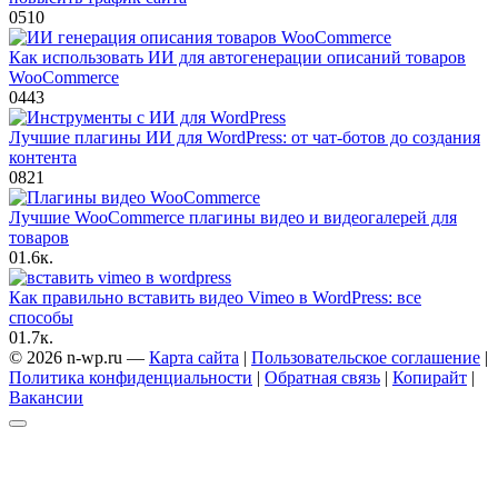
0
510
Как использовать ИИ для автогенерации описаний товаров
WooCommerce
0
443
Лучшие плагины ИИ для WordPress: от чат-ботов до создания
контента
0
821
Лучшие WooCommerce плагины видео и видеогалерей для
товаров
0
1.6к.
Как правильно вставить видео Vimeo в WordPress: все
способы
0
1.7к.
© 2026 n-wp.ru —
Карта сайта
|
Пользовательское соглашение
|
Политика конфиденциальности
|
Обратная связь
|
Копирайт
|
Вакансии