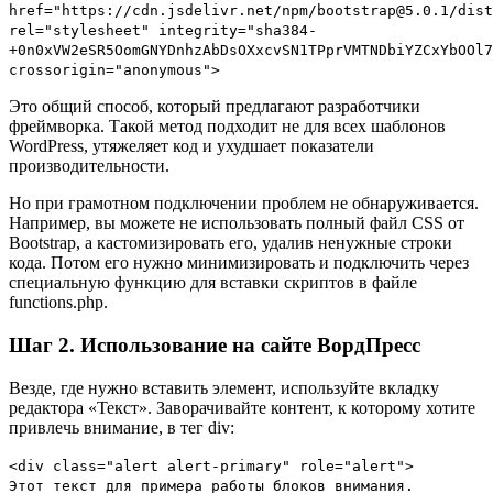
href="https://cdn.jsdelivr.net/npm/bootstrap@5.0.1/dist
rel="stylesheet" integrity="sha384-
+0n0xVW2eSR5OomGNYDnhzAbDsOXxcvSN1TPprVMTNDbiYZCxYbOOl7
crossorigin="anonymous">
Это общий способ, который предлагают разработчики
фреймворка. Такой метод подходит не для всех шаблонов
WordPress, утяжеляет код и ухудшает показатели
производительности.
Но при грамотном подключении проблем не обнаруживается.
Например, вы можете не использовать полный файл CSS от
Bootstrap, а кастомизировать его, удалив ненужные строки
кода. Потом его нужно минимизировать и подключить через
специальную функцию для вставки скриптов в файле
functions.php.
Шаг 2. Использование на сайте ВордПресс
Везде, где нужно вставить элемент, используйте вкладку
редактора «Текст». Заворачивайте контент, к которому хотите
привлечь внимание, в тег div:
<div class="alert alert-primary" role="alert">
Этот текст для примера работы блоков внимания.