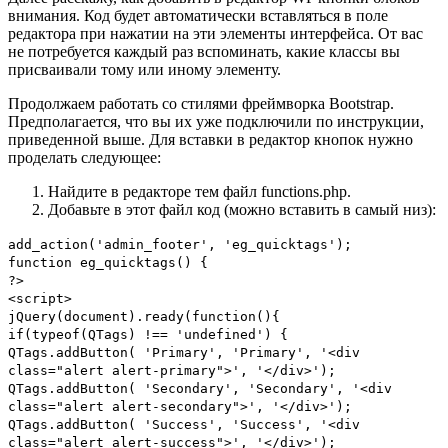
внимания. Код будет автоматически вставляться в поле
редактора при нажатии на эти элементы интерфейса. От вас
не потребуется каждый раз вспоминать, какие классы вы
присваивали тому или иному элементу.
Продолжаем работать со стилями фреймворка Bootstrap.
Предполагается, что вы их уже подключили по инструкции,
приведенной выше. Для вставки в редактор кнопок нужно
проделать следующее:
Найдите в редакторе тем файл functions.php.
Добавьте в этот файл код (можно вставить в самый низ):
add_action('admin_footer', 'eg_quicktags');
function eg_quicktags() {
?>
<script>
jQuery(document).ready(function(){
if(typeof(QTags) !== 'undefined') {
QTags.addButton( 'Primary', 'Primary', '<div
class="alert alert-primary">', '</div>');
QTags.addButton( 'Secondary', 'Secondary', '<div
class="alert alert-secondary">', '</div>');
QTags.addButton( 'Success', 'Success', '<div
class="alert alert-success">', '</div>');