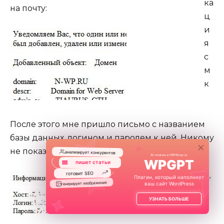
на почту:
После этого мне пришло письмо с названием
базы данных, логином и паролем к ней. Никому
×
не показывайте эти данные!
анализирует конкурентов
AI-плагин от WPShop.ru
WPGPT
пишет статьи
готовит SEO
Плагин, который наполняет
генерирует изображения
ваш сайт WordPress
и еще кое-что...
УЗНАТЬ БОЛЬШЕ