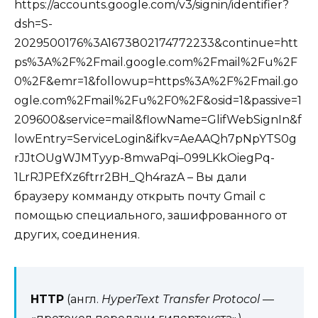
https://accounts.google.com/v3/signin/identifier?
dsh=S-
2029500176%3A1673802174772233&continue=htt
ps%3A%2F%2Fmail.google.com%2Fmail%2Fu%2F
0%2F&emr=1&followup=https%3A%2F%2Fmail.go
ogle.com%2Fmail%2Fu%2F0%2F&osid=1&passive=1
209600&service=mail&flowName=GlifWebSignIn&f
lowEntry=ServiceLogin&ifkv=AeAAQh7pNpYTS0g
rJJtOUgWJMTyyp-8mwaPqi–099LKkOiegPq-
1LrRJPEfXz6ftrr2BH_Qh4razA – Вы дали
браузеру комманду открыть почту Gmail с
помощью специального, зашифрованного от
других, соединения.
HTTP
(англ.
HyperText Transfer Protocol
—