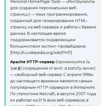
Personal HomePage Tools
— «Инструменты
для создания персональных веб-
страниц») — язык программирования,
созданный для генерирования HTML-
страниц на веб-сервере и работы с базами
данных. В настоящее время
поддерживается подавляющим
большинством хостинг-провайдеров.
[http://ru.wikipedia.org/wiki/PHP]
Apache HTTP-сервер
(произносится /ə.
ˈpæ.ʧi/, сокращение от англ.
a patchy server
)
— свободный веб-сервер. С апреля 1996и
до настоящего времени является самым
популярным HTTP-сервером в Интернете.
По статистике Netcraft, в августе 2007 года
он работал на 51 % всех веб-серверов, в