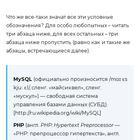
Что же все-таки значат все эти условные
обозначения? Для особо любопытных – читать
три абзаца ниже, для всех остальных – три
абзаца ниже пропустить (равно как и такие же
абзацы, встречающиеся далее).
MySQL
(официально произносится /mɑɪ ɛs
kjuː ɛl/, сленг. «майсиквел», сленг.
«мускул») — свободная система
управления базами данных (СУБД).
[http://ru.wikipedia.org/wiki/MySQL]
PHP
(англ.
PHP: Hypertext Preprocessor
—
«PHP: препроцессор гипертекста», англ.