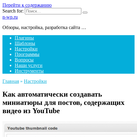
Перейти к содержанию
Search for:
n-wp.ru
Обзоры, настройка, разработка сайта …
Плагины
Шаблоны
Настройки
Программы
Вопросы
Наши услуги
Инструменты
Главная
»
Настройки
Как автоматически создавать
миниатюры для постов, содержащих
видео из YouTube