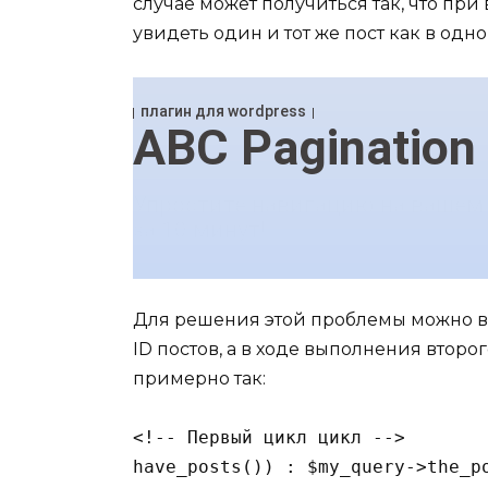
случае может получиться так, что при
увидеть один и тот же пост как в одно
Для решения этой проблемы можно в
ID постов, а в ходе выполнения второ
примерно так:
<!-- Первый цикл цикл -->

have_posts()) : $my_query->the_po