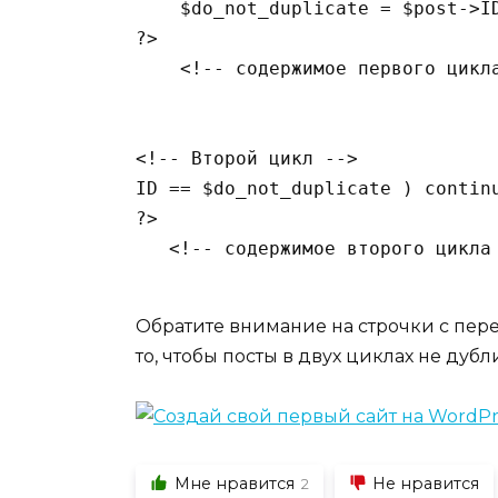
    $do_not_duplicate = $post->I
?>

    <!-- содержимое первого цикла
<!-- Второй цикл -->

ID == $do_not_duplicate ) continu
?>

   <!-- содержимое второго цикла 
Обратите внимание на строчки с пере
то, чтобы посты в двух циклах не дуб
Мне нравится
Не нравится
2