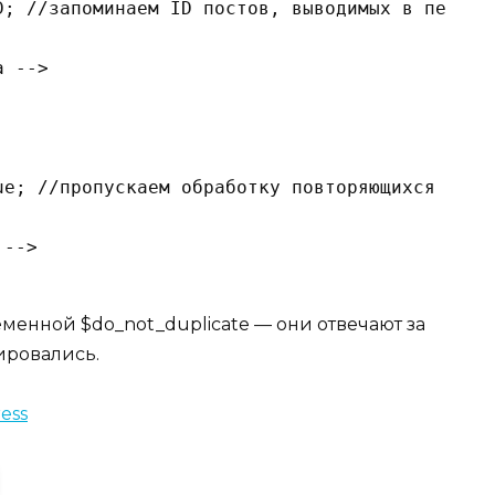
D; //запоминаем ID постов, выводимых в первом 
 -->

e; //пропускаем обработку повторяющихся посто
-->

менной $do_not_duplicate — они отвечают за
лировались.