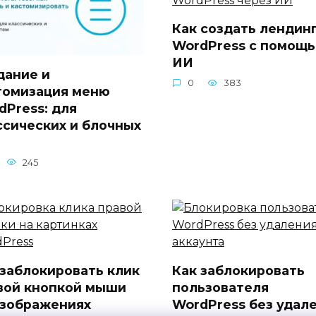
Как создать лендин
WordPress с помощ
ИИ
дание и
0
383
томизация меню
dPress: для
ссических и блочных
245
 заблокировать клик
Как заблокировать
вой кнопкой мыши
пользователя
изображениях
WordPress без удал