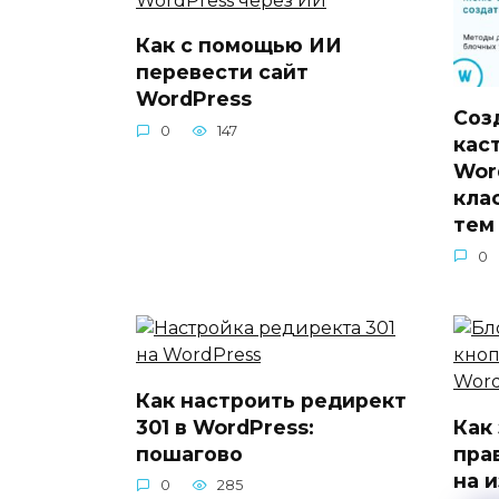
Как с помощью ИИ
перевести сайт
WordPress
Соз
0
147
кас
Wor
кла
тем
0
Как настроить редирект
301 в WordPress:
Как
пошагово
пра
на 
0
285