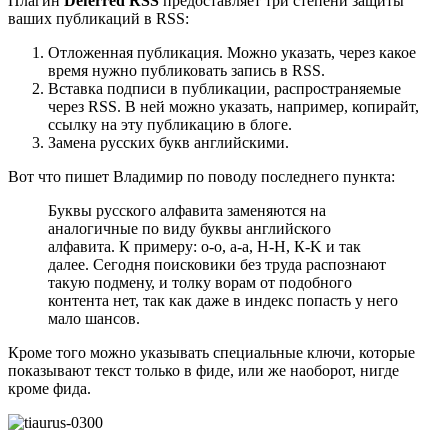
Плагин
Deferred RSS
предоставляет три степени защиты
ваших публикаций в RSS:
Отложенная публикация. Можно указать, через какое
время нужно публиковать запись в RSS.
Вставка подписи в публикации, распространяемые
через RSS. В ней можно указать, например, копирайт,
ссылку на эту публикацию в блоге.
Замена русских букв английскими.
Вот что пишет Владимир по поводу последнего пункта:
Буквы русского алфавита заменяются на
аналогичные по виду буквы английского
алфавита. К примеру: о-o, а-a, Н-H, К-K и так
далее. Сегодня поисковики без труда распознают
такую подмену, и толку ворам от подобного
контента нет, так как даже в индекс попасть у него
мало шансов.
Кроме того можно указывать специальные ключи, которые
показывают текст только в фиде, или же наоборот, нигде
кроме фида.