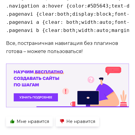
.navigation
a
:hover
 {
color
:
#5D5643
;
text-de
.pagenavi
 {
clear
:both;
display
:block;
font-s
.pagenavi
a
 {
clear
: both;
width
:auto;
font-s
.pagenavi
b
 {
clear
:both;
width
:auto;
margin
:
Все, постраничная навигация без плагинов
готова – можете пользоваться!
Мне нравится
Не нравится