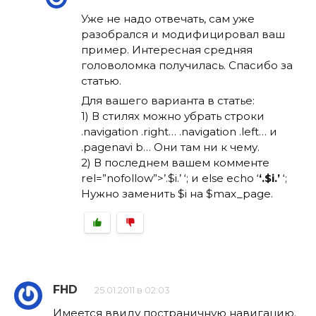
Уже не надо отвечать, сам уже
разобрался и модифицировал ваш
пример. Интересная средняя
головоломка получилась. Спасибо за
статью.
Для вашего варианта в статье:
1) В стилях можно убрать строки
.navigation .right… .navigation .left… и
.pagenavi b… Они там ни к чему.
2) В последнем вашем комменте
rel=”nofollow”>’.$i.’ ‘; и else echo ‘
‘.$i.’
‘;
Нужно заменить $i на $max_page.
FHD
25.01.2011 в 02:03
Имеется ввиду постраничную навигацию.