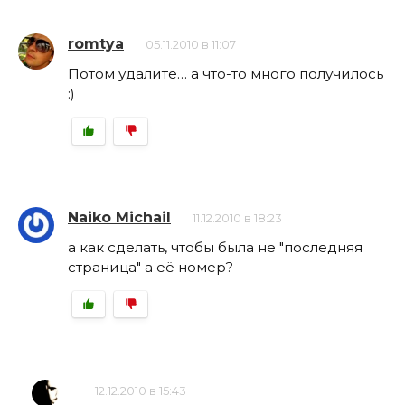
romtya
05.11.2010 в 11:07
Потом удалите… а что-то много получилось
:)
Naiko Michail
11.12.2010 в 18:23
a как сделать, чтобы была не "последняя
страница" а её номер?
12.12.2010 в 15:43