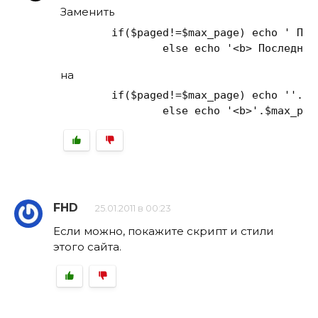
Заменить
if
($paged!=$max_page) 
echo
' Пос
else
echo
'<b> Последняя
на
if
($paged!=$max_page) 
echo
''
.$m
else
echo
'<b>'
.$max_pag
FHD
25.01.2011 в 00:23
Если можно, покажите скрипт и стили
этого сайта.