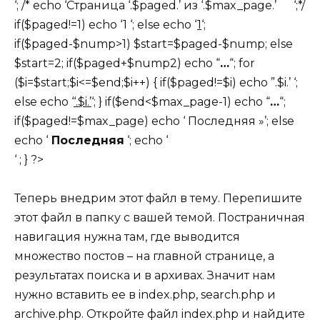
‘; /* echo ‘Страница ‘.$paged.’ из ‘.$max_page.’ ‘;*/
if($paged!=1) echo ‘1 ‘; else echo ‘
1
‘;
if($paged-$nump>1) $start=$paged-$nump; else
$start=2; if($paged+$nump2) echo “
…
“; for
($i=$start;$i<=$end;$i++) { if($paged!=$i) echo ”.$i.’ ‘;
else echo ‘
‘.$i.’
‘; } if($end<$max_page-1) echo “
…
“;
if($paged!=$max_page) echo ‘ Последняя »’; else
echo ‘
Последняя
‘; echo ‘
‘ ; } ?>
Теперь внедрим этот файл в тему. Перепишите
этот файл в папку с вашей темой. Постраничная
навигация нужна там, где выводится
множество постов – на главной странице, а
результатах поиска и в архивах. Значит нам
нужно вставить ее в index.php, search.php и
archive.php. Откройте файл index.php и найдите