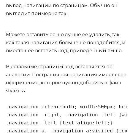
вывод навигации по страницам. Обычно он
выглядит примерно так:
Можете оставить ее, но лучше ее удалить, так
как такая навигация больше не понадобится, и
вместо нее вставить код, приведенный выше.
В остальные страницы код вставляется по
аналогии. Постраничная навигация имеет свое
оформление, которое нужно добавить в файл
style.css:
.navigation
 {
clear
:both; 
width
:
500px
; 
heig
.navigation
.right
, 
.navigation
.left
 {
wid
.navigation
.left
 {
text-align
.navigation
a
, 
.navigation
a
:visited
 {
text