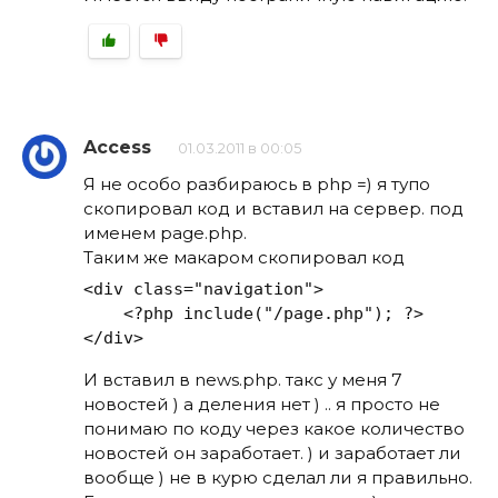
Access
01.03.2011 в 00:05
Я не особо разбираюсь в php =) я тупо
скопировал код и вставил на сервер. под
именем page.php.
Таким же макаром скопировал код
<
div
class
=
"navigation"
>
<?php
include
(
"/page.php"
); 
?>
</
div
>
И вставил в news.php. такс у меня 7
новостей ) а деления нет ) .. я просто не
понимаю по коду через какое количество
новостей он заработает. ) и заработает ли
вообще ) не в курю сделал ли я правильно.