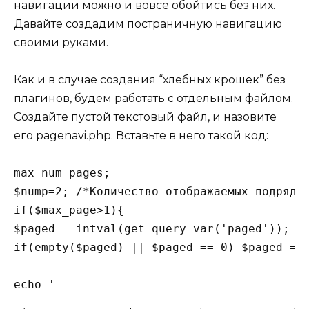
навигации можно и вовсе обойтись без них.
Давайте создадим постраничную навигацию
своими руками.
Как и в случае создания “хлебных крошек” без
плагинов, будем работать с отдельным файлом.
Создайте пустой текстовый файл, и назовите
его pagenavi.php. Вставьте в него такой код:
max_num_pages;

$nump=
2
; 
/*Количество отображаемых подряд 
if
($max_page>
1
){

$paged = intval(get_query_var(
'paged'
if
(
empty
($paged) || $paged == 
0
) $paged = 
echo
'