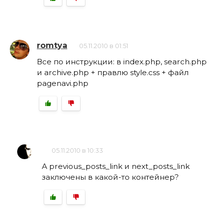
romtya
05.11.2010 в 01:51
Все по инструкции: в index.php, search.php
и archive.php + правлю style.css + файл
pagenavi.php
05.11.2010 в 10:33
А previous_posts_link и next_posts_link
заключены в какой-то контейнер?