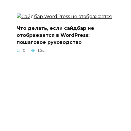
Что делать, если сайдбар не
отображается в WordPress:
пошаговое руководство
0
1.5к.
© 2026 n-wp.ru —
Карта сайта
|
Пользовательское
соглашение
|
Политика конфиденциальности
|
Обратная связь
|
Копирайт
|
Вакансии