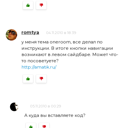
romtya
04.11.2010 в 18:39
у меня тема oneroom, все делал по
инструкции. В итоге кнопки навигации
возникают в левом сайдбаре. Может что-
то посоветуете?
http://amatik.ru/
05.11.2010 в 00:29
А куда вы вставляете код?