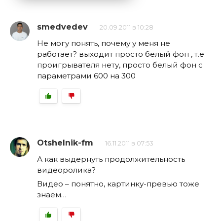
smedvedev
20.09.2011 в 10:28
Не могу понять, почему у меня не
работает? выходит просто белый фон , т.е
проигрывателя нету, просто белый фон с
параметрами 600 на 300
Otshelnik-fm
16.11.2011 в 07:53
А как выдернуть продолжительность
видеоролика?
Видео – понятно, картинку-превью тоже
знаем…