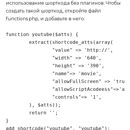
использование шорткода без плагинов. Чтобы
создать такой шорткод, откройте файл
functions.php, и добавьте в него:
function youtube($atts) {

	extract(shortcode_atts(array(

		"value" => 'http://',

		"width" => '640',

		"height" => '390',

		"name"=> 'movie',

		"allowFullScreen" => 'true',

		"allowScriptAcodeess"=>'always',

		"controls"=> '1',

	), $atts));

	return '';

}
