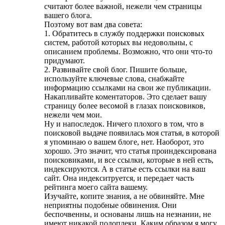
считают более важной, нежели чем страницы
вашего блога.
Поэтому вот вам два совета:
1. Обратитесь в службу поддержки поисковых
систем, работой которых вы недовольны, с
описанием проблемы. Возможно, что они что-то
придумают.
2. Развивайте свой блог. Пишите больше,
используйте ключевые слова, снабжайте
информацию ссылками на свои же публикации.
Накапливайте коментаторов. Это сделает вашу
страницу более весомой в глазах поисковиков,
нежели чем мои.
Ну и напоследок. Ничего плохого в том, что в
поисковой выдаче появилась моя статья, в которой
я упоминаю о вашем блоге, нет. Наоборот, это
хорошо. Это значит, что статья проиндексирована
поисковиками, и все ссылки, которые в ней есть,
индексируются. А в статье есть ссылки на ваш
сайт. Она индекситруется, и передает часть
рейтинга моего сайта вашему.
Изучайте, копите знания, а не обвиняйте. Мне
неприятны подобные обвинения. Они
беспочвенны, и основаны лишь на незнании, не
имеют никакой подоплеки. Каким образом я могу