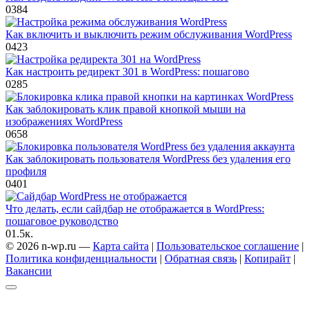
0
384
Как включить и выключить режим обслуживания WordPress
0
423
Как настроить редирект 301 в WordPress: пошагово
0
285
Как заблокировать клик правой кнопкой мыши на
изображениях WordPress
0
658
Как заблокировать пользователя WordPress без удаления его
профиля
0
401
Что делать, если сайдбар не отображается в WordPress:
пошаговое руководство
0
1.5к.
© 2026 n-wp.ru —
Карта сайта
|
Пользовательское соглашение
|
Политика конфиденциальности
|
Обратная связь
|
Копирайт
|
Вакансии